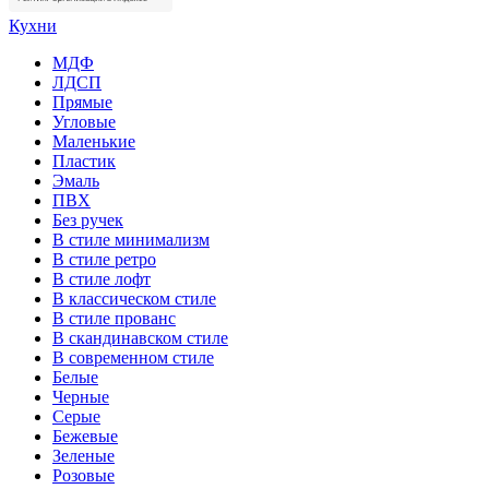
Кухни
МДФ
ЛДСП
Прямые
Угловые
Маленькие
Пластик
Эмаль
ПВХ
Без ручек
В стиле минимализм
В стиле ретро
В стиле лофт
В классическом стиле
В стиле прованс
В скандинавском стиле
В современном стиле
Белые
Черные
Серые
Бежевые
Зеленые
Розовые