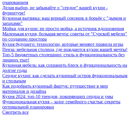
очарованием
Делая выбор, не забывайте о "сердце" вашей кухни -
фурнитуре!
Кухонная вытяжка: ваш верный союзник в борьбе с "дымом и
запахами"
Мойки для кухни: не просто мойка, а источник вдохновения
Маленькая кухня, большая мечта: советы от "Сурской мебели"
по созданию простора
Кухня будущего: технологии, которые меняют правила игры
Пенза: мебельная столица, где рождаются кухни вашей мечты!
Топ-5 бюджетных столешниц: стиль и функциональность без
лишних трат!
Кухонная мебель: как сохранить блеск и функциональность на
долгие годы
Сердце кухни: как сделать кухонный остров функциональным
и стильным
Как подобрать кухонный фартук: путешествие в мир
материалов и дизайна
Кухня 2024: топ-10 трендов, покоряющих сердца и умы
Функциональная кухня – залог семейного счастья: секреты
оптимальной планировки
Смотреть все