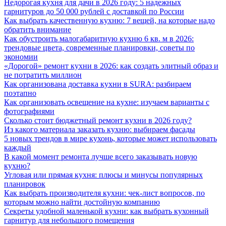
Недорогая кухня для дачи в 2026 году: 5 надежных
гарнитуров до 50 000 рублей с доставкой по России
Как выбрать качественную кухню: 7 вещей, на которые надо
обратить внимание
Как обустроить малогабаритную кухню 6 кв. м в 2026:
трендовые цвета, современные планировки, советы по
экономии
«Дорогой» ремонт кухни в 2026: как создать элитный образ и
не потратить миллион
Как организована доставка кухни в SURA: разбираем
поэтапно
Как организовать освещение на кухне: изучаем варианты с
фотографиями
Сколько стоит бюджетный ремонт кухни в 2026 году?
Из какого материала заказать кухню: выбираем фасады
5 новых трендов в мире кухонь, которые может использовать
каждый
В какой момент ремонта лучше всего заказывать новую
кухню?
Угловая или прямая кухня: плюсы и минусы популярных
планировок
Как выбрать производителя кухни: чек-лист вопросов, по
которым можно найти достойную компанию
Секреты удобной маленькой кухни: как выбрать кухонный
гарнитур для небольшого помещения