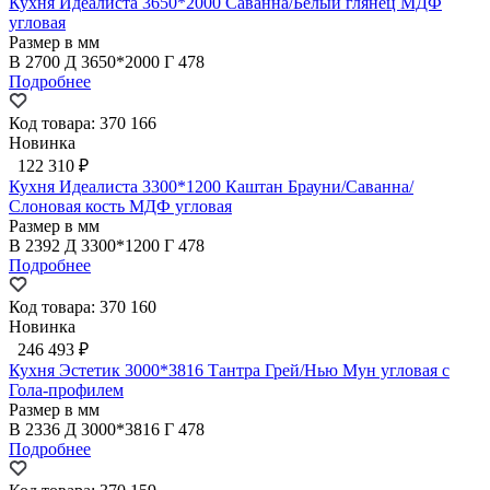
Кухня Идеалиста 3650*2000 Саванна/Белый глянец МДФ
угловая
Размер в мм
В
2700
Д
3650*2000
Г
478
Подробнее
Код товара: 370 166
Новинка
122 310 ₽
Кухня Идеалиста 3300*1200 Каштан Брауни/Саванна/
Слоновая кость МДФ угловая
Размер в мм
В
2392
Д
3300*1200
Г
478
Подробнее
Код товара: 370 160
Новинка
246 493 ₽
Кухня Эстетик 3000*3816 Тантра Грей/Нью Мун угловая с
Гола-профилем
Размер в мм
В
2336
Д
3000*3816
Г
478
Подробнее