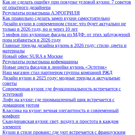
Как не сделать ошибку при покупке угловой кухни: 7 советов
от опытного дизайнера
Результаты розыгрыша АЭРОГРИЛЯ
Как правильно сделать замер кухни самостоятельно
Дизайн кухни в современном стиле: что будет актуально не
только в 2026 году, но и через 10 лет
5 мифов про кухонные фасады из МДФ: от этих заблуждений
пора избавиться в 2026 году
Главные тренды дизайна кухонь в 2026 году: стили, цвета и
материалы
Новый офис SURA в Москве
Результаты розыгрыша кофемашины
Новые цвета фасадов в линейке кухонь «Эстетик»
Наш магазин стал партнером группы компаний РЖД
Дизайн кухни в 2025 году: модные тренды и актуальные
советы
Современная кухня: где функциональность встречается с
эстетикой
Лофт на кухне: где промышленный шик встречается с
домашним уютом
Классика на кухне: вечная элегантность и современный
комфорт
Скандинавская кухня: свет, воздух и простота в каждом
элементе
Кухни в стиле прованс: где уют встречается с французским