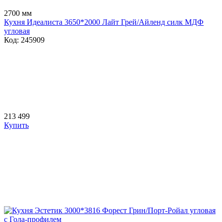
2700 мм
Кухня Идеалиста 3650*2000 Лайт Грей/Айленд силк МДФ
угловая
Код: 245909
213 499
Купить