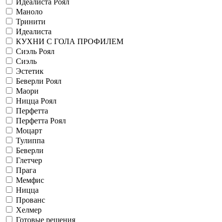
Идеалиста Роял
Маноло
Тринити
Идеалиста
КУХНИ С ГОЛА ПРОФИЛЕМ
Сиэль Роял
Сиэль
Эстетик
Беверли Роял
Маори
Ницца Роял
Перфетта
Перфетта Роял
Моцарт
Тулиппа
Беверли
Глетчер
Прага
Мемфис
Ницца
Прованс
Хелмер
Готовые решения