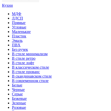
Кухни
МДФ
ЛДСП
Прямые
Угловые
Маленькие
Пластик
Эмаль
ПВХ
Без ручек
В стиле минимализм
В стиле ретро
В стиле лофт
В классическом стиле
В стиле прованс
В скандинавском стиле
В современном стиле
Белые
Черные
Серые
Бежевые
Зеленые
Розовые