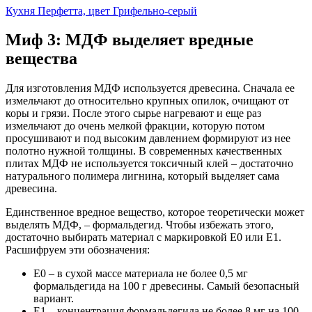
Кухня Перфетта, цвет Грифельно-серый
Миф 3: МДФ выделяет вредные
вещества
Для изготовления МДФ используется древесина. Сначала ее
измельчают до относительно крупных опилок, очищают от
коры и грязи. После этого сырье нагревают и еще раз
измельчают до очень мелкой фракции, которую потом
просушивают и под высоким давлением формируют из нее
полотно нужной толщины. В современных качественных
плитах МДФ не используется токсичный клей – достаточно
натурального полимера лигнина, который выделяет сама
древесина.
Единственное вредное вещество, которое теоретически может
выделять МДФ, – формальдегид. Чтобы избежать этого,
достаточно выбирать материал с маркировкой Е0 или Е1.
Расшифруем эти обозначения:
E0 – в сухой массе материала не более 0,5 мг
формальдегида на 100 г древесины. Самый безопасный
вариант.
E1 – концентрация формальдегида не более 8 мг на 100