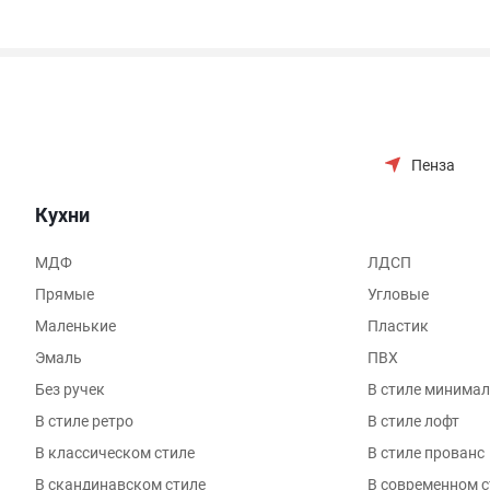
Пенза
Кухни
МДФ
ЛДСП
Прямые
Угловые
Маленькие
Пластик
Эмаль
ПВХ
Без ручек
В стиле минима
В стиле ретро
В стиле лофт
В классическом стиле
В стиле прованс
В скандинавском стиле
В современном с