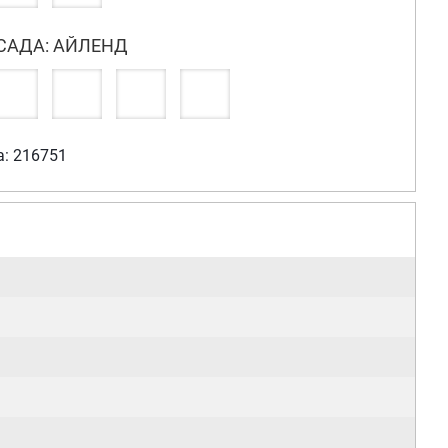
САДА: АЙЛЕНД
а: 216751