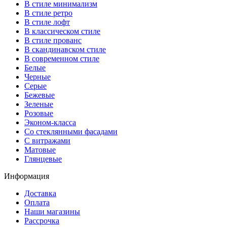
В стиле минимализм
В стиле ретро
В стиле лофт
В классическом стиле
В стиле прованс
В скандинавском стиле
В современном стиле
Белые
Черные
Серые
Бежевые
Зеленые
Розовые
Эконом-класса
Со стеклянными фасадами
С витражами
Матовые
Глянцевые
Информация
Доставка
Оплата
Наши магазины
Рассрочка