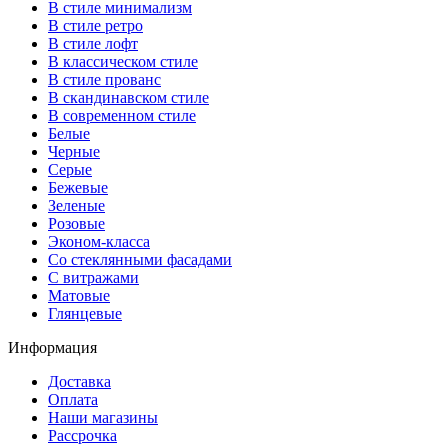
В стиле минимализм
В стиле ретро
В стиле лофт
В классическом стиле
В стиле прованс
В скандинавском стиле
В современном стиле
Белые
Черные
Серые
Бежевые
Зеленые
Розовые
Эконом-класса
Со стеклянными фасадами
С витражами
Матовые
Глянцевые
Информация
Доставка
Оплата
Наши магазины
Рассрочка