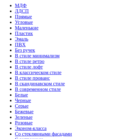
МДФ
ЛДСП
Прямые
Угловые
Маленькие
Пластик
Эмаль
ПВХ
Без ручек
В стиле минимализм
В стиле ретро
В стиле лофт
В классическом стиле
В стиле прованс
В скандинавском стиле
В современном стиле
Белые
Черные
Серые
Бежевые
Зеленые
Розовые
Эконом-класса
Со стеклянными фасадами