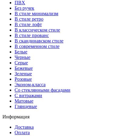
ПВХ
Без ручек
В стиле минимализм
В стиле ретро
В стиле лофт
В классическом стиле
В стиле прованс
В скандинавском стиле
В современном стиле
Белые
Черные
Серые
Бежевые
Зеленые
Розовые
Эконом-класса
Со стеклянными фасадами
С витражами
Матовые
Глянцевые
Информация
Доставка
Оплата