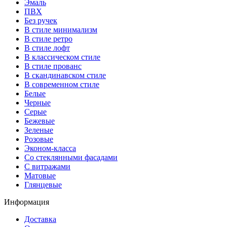
Эмаль
ПВХ
Без ручек
В стиле минимализм
В стиле ретро
В стиле лофт
В классическом стиле
В стиле прованс
В скандинавском стиле
В современном стиле
Белые
Черные
Серые
Бежевые
Зеленые
Розовые
Эконом-класса
Со стеклянными фасадами
С витражами
Матовые
Глянцевые
Информация
Доставка